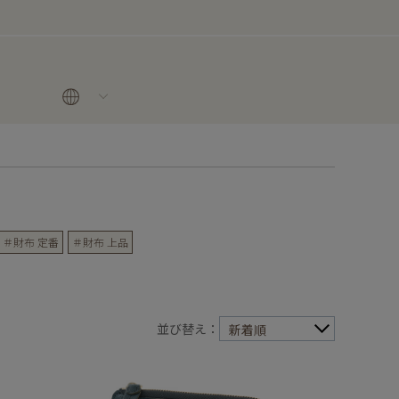
＃財布 定番
＃財布 上品
並び替え：
新着順