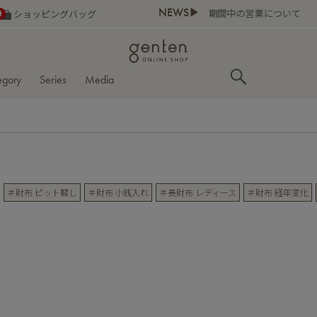
NEWS▶
0
ショッピングバッグ
egory
Series
Media
＃財布 ピット鞣し
＃財布 小銭入れ
＃長財布 レディース
＃財布 経年変化