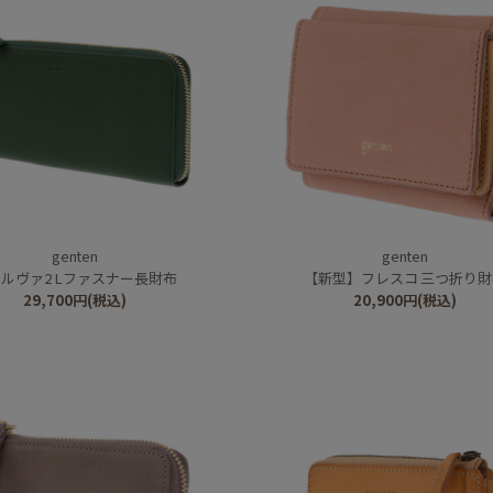
genten
genten
ルヴァ2 Lファスナー長財布
【新型】フレスコ 三つ折り
29,700
円
(税込)
20,900
円
(税込)