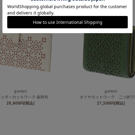
genten
genten
ラッターカットワーク 長財布
ダイヤカットワーク 二つ折り
28,600
円
(税込)
27,500
円
(税込)