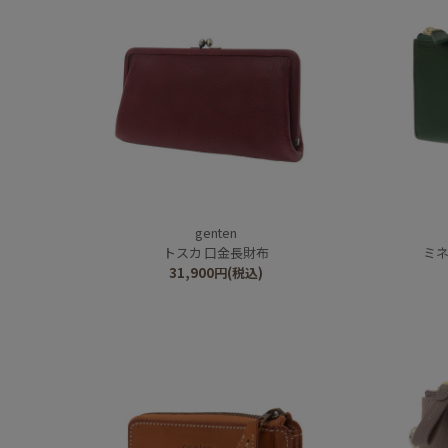
genten
トスカ 口金長財布
ミネ
31,900
円
(税込)