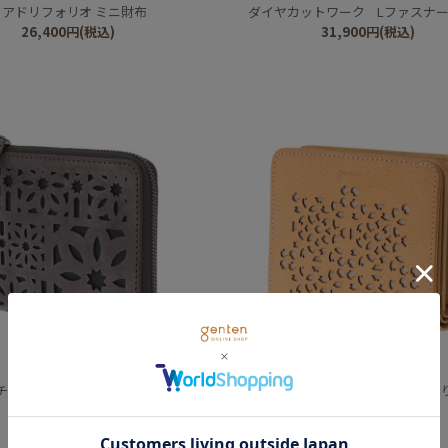
クアドリフォリオ ミニ財布
ダイヤカットワーク Lファスナ
26,400
円
(税込)
31,900
円
(税込)
genten
genten
チカットワークミニ ミニ財布
フラッターカットワーク 二つ折
23,100
円
(税込)
27,500
円
(税込)