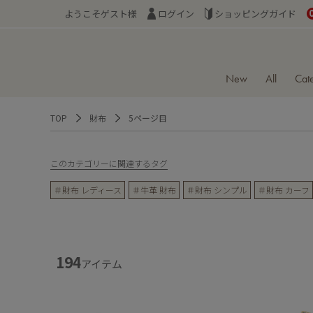
ようこそゲスト様
ログイン
ショッピングガイド
New
All
Cat
TOP
財布
5ページ目
このカテゴリーに関連するタグ
＃財布 レディース
＃牛革 財布
＃財布 シンプル
＃財布 カーフ
194
アイテム