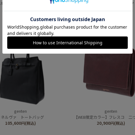
ルカットワーク トートバッグ（大）
【WEB限定復刻カラー】カットワーク
61,600
円
(税込)
13,200
円
(税込)
genten
genten
ミネルヴァ トートバッグ
【WEB限定カラー】フレスコ 二
105,600
円
(税込)
20,900
円
(税込)