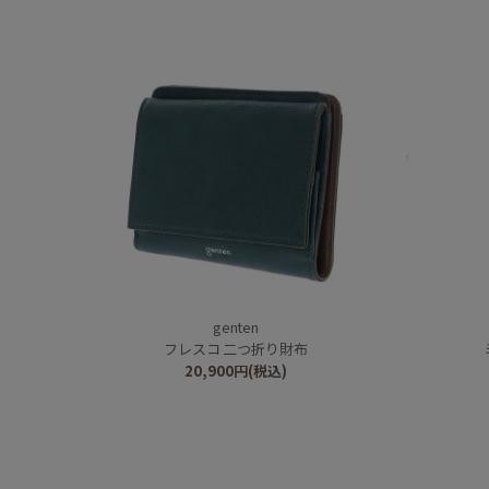
genten
フレスコ 二つ折り財布
20,900
円
(税込)