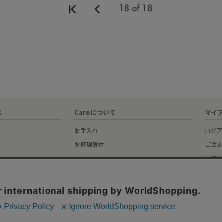
18 of 18
ス
Careについて
マイ
お手入れ
ログ
お修理受付
ご注
お気
idance
く表記
ー