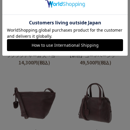
genten
genten
ワクワクチャーム 犬「ヨークシャー・テリア」
【新色】ゴートベーシック ミドルトート
14,300
円
(税込)
49,500
円
(税込)