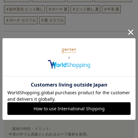
＃経年変化 ピット鞣し
＃ポーチ 夏
＃ピット鞣し 夏
＃牛革 夏
＃ポーチ カラフル
＃夏 カラフル
商品詳細
春夏コレクション「フルーツマーケット」では、旬の果物をモチーフ
に、イチゴ、キウイ、レモンなどを革でフレッシュに表現しました。
ランダムなシワやキズも天然素材ならではの魅力とgentenでは考えてい
ます。
高級なカーフ素材で仕上げたポーチ。
この素材の魅力は、優雅な表情と軽さ、ハリやコシのある風合い。使い
続けてもくたびれず適度なハリが残るのは、手間暇をかけたピット鞣し
による確かな革の証。
simple is the best ちょっとしたお出かけや、バッグインバッグにもかさ
ばらず重宝します。
使うほどに増す地艶、繊維がほぐれて描く、美しいドレープをお楽しみ
ください。
〈素材の特性・メリット〉
牛革の中でも高級といわれるカーフ素材を使用。