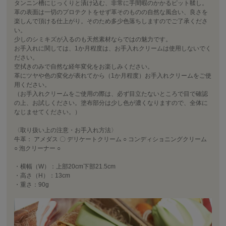
タンニン槽にじっくりと漬け込む、非常に手間暇のかかるピット鞣し。
革の表面は一切のプロテクトをせず革そのものの自然な風合い、良さを
楽しんで頂ける仕上がり。そのため多少色落ちしますのでご了承くださ
い。
少しのシミキズが入るのも天然素材ならではの魅力です。
お手入れに関しては、1か月程度は、お手入れクリームは使用しないでく
ださい。
空拭きのみで自然な経年変化をお楽しみください。
革にツヤや色の変化が表れてから（1か月程度）お手入れクリームをご使
用ください。
（お手入れクリームをご使用の際は、必ず目立たないところで目で確認
の上、お試しください。塗布部分は少し色が濃くなりますので、全体に
なじませてください。）
〈取り扱い上の注意・お手入れ方法〉
牛革： アメダス 〇 デリケートクリーム ○ コンディショニングクリーム
○ 泡クリーナー ○
・横幅（W）：上部20cm下部21.5cm
・高さ（H）：13cm
・重さ：90g