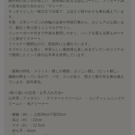
細かめの丸シボが美しい、透明感のある上品なゴードに、スウェード調
の生地を貼り合わせた「ヴィーテ」。
すっきりとした一枚仕立て仕様で、上品さと軽やかさを兼ね備えていま
す。
卒業・入学シーズンの内輪の会食や学校行事から、カジュアルな装いま
で、幅広く寄り添うミニマルデザイン。
インナーポーチ付きで中身を整理しやすく、バッグを変える際もポーチ
ごと移せてスマート。
ファスナー開閉なので、防犯性にも優れています。
キズやシミにも強く、本革らしい素材感も楽しめるゲンテンオリジナル
で開発したインド産の山羊革を使用しています。
〈素材の特性・メリット〉鞣しの種類：タンニン鞣し（ピット鞣し）
繊維が締まっているので、バネ、コシがあり、軽さと耐久性を兼ね備え
ています。経年変化。
<取り扱いの注意・お手入れ方法>
山羊革：アメダス○ ・デリケートクリーム○ ・コンディショニングク
リーム○ ・ 泡クリーナー
・横幅（W）：上部39cm下部25cm
・高さ（H）：22cm
・マチ（D）：12.5cm
・持ち手：42cm