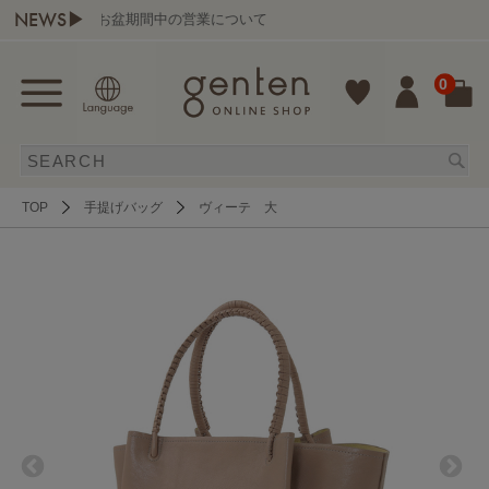
NEWS▶
お盆期間中の営業について
g
0
TOP
手提げバッグ
ヴィーテ 大