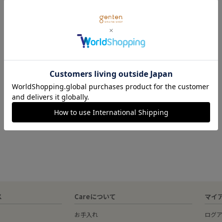
ス
Careについて
マイ
お手入れ
ログ