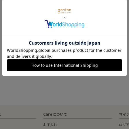
ス
Careについて
マイ
お手入れ
ログ