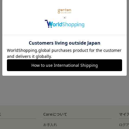
ス
Careについて
マイ
お手入れ
ログ