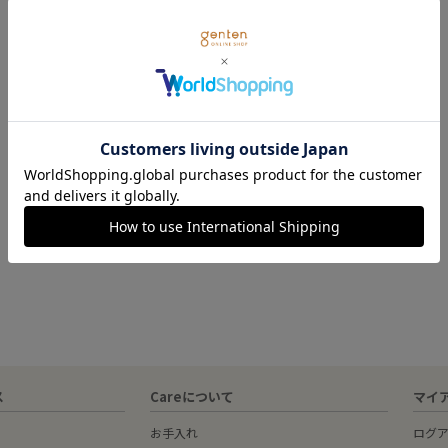
ス
Careについて
マイ
お手入れ
ログ