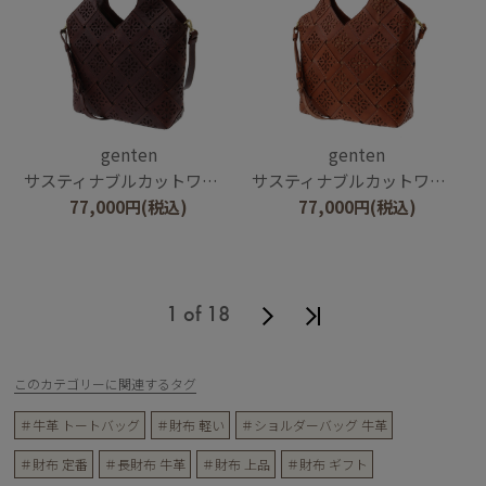
genten
genten
サスティナブルカットワーク 2wayバッグ
サスティナブルカットワーク 2wayバッグ
77,000
円
(税込)
77,000
円
(税込)
1 of 18
このカテゴリーに関連するタグ
＃牛革 トートバッグ
＃財布 軽い
＃ショルダーバッグ 牛革
＃財布 定番
＃長財布 牛革
＃財布 上品
＃財布 ギフト