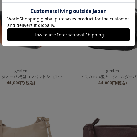
genten
genten
ヌオーバ 横型コンパクトショルダーバッグ
トスカ BOX型ミニショルダー
44,000
円
(税込)
44,000
円
(税込)