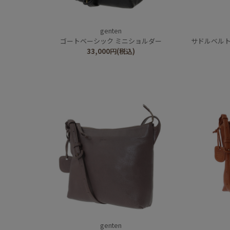
genten
ゴートベーシック ミニショルダー
サドルベルト 
33,000
円
(税込)
genten