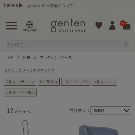
NEWS▶
gentenのお修理について
0
TOP
財布
フラグメントケース
このカテゴリーに関連するタグ
＃財布 レディース
＃牛革 財布
＃財布 シンプル
＃財布 カーフ
＃財布 ピット鞣し
17
並び替え：
新着順
アイテム