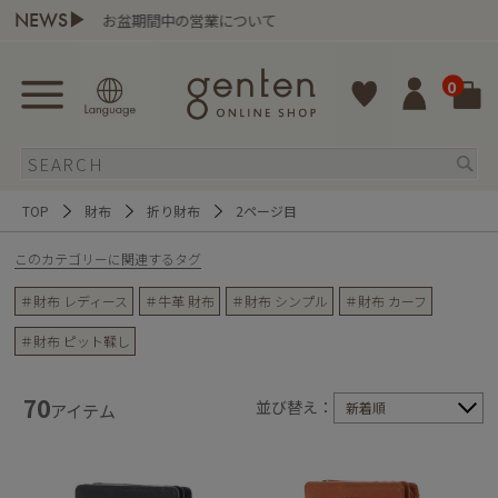
NEWS▶
お盆期間中の営業について
gen
0
TOP
財布
折り財布
2ページ目
このカテゴリーに関連するタグ
＃財布 レディース
＃牛革 財布
＃財布 シンプル
＃財布 カーフ
＃財布 ピット鞣し
70
並び替え：
新着順
アイテム