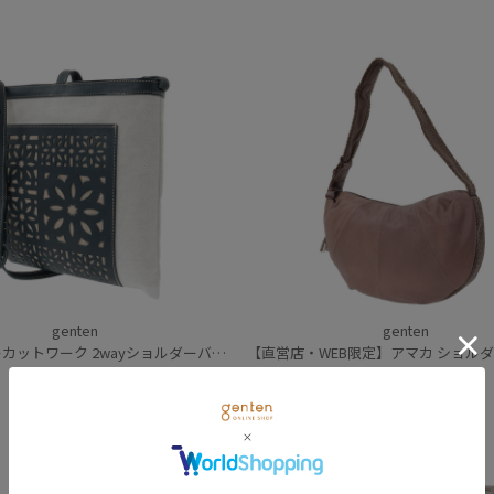
genten
genten
ットワーク 2wayショルダーバッグ
【直営店・WEB限定】アマカ ショルダー
47,300
円
(税込)
85,800
円
(税込)