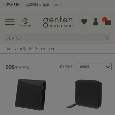
NEWS▶
お盆期間中の営業について
gen
0
TOP
商品一覧
3ページ目
698
並び替え：
新着順
アイテム