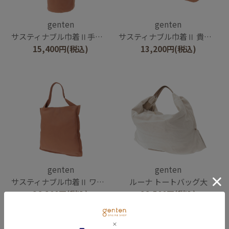
genten
genten
サスティナブル巾着Ⅱ手持ちタイプ
サスティナブル巾着Ⅱ 貴重品ポーチ
15,400
円
(税込)
13,200
円
(税込)
genten
genten
サスティナブル巾着Ⅱ ワンハンドルトート
ルーナ トートバッグ大
36,300
円
(税込)
38,500
円
(税込)