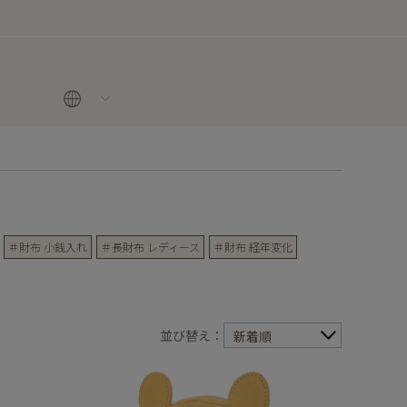
＃財布 小銭入れ
＃長財布 レディース
＃財布 経年変化
並び替え：
新着順