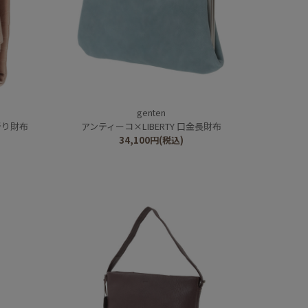
genten
折り財布
アンティーコ×LIBERTY 口金長財布
34,100
円
(税込)