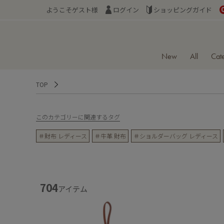
ようこそゲスト様
ログイン
ショッピングガイド
New
All
Cat
TOP
このカテゴリーに関連するタグ
＃財布 レディース
＃牛革 財布
＃ショルダーバッグ レディース
704
アイテム