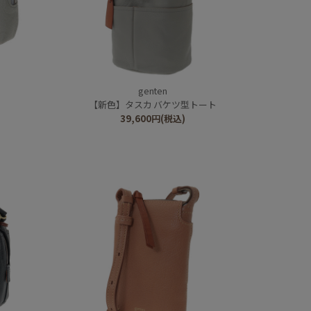
genten
【新色】タスカ バケツ型トート
39,600
円
(税込)